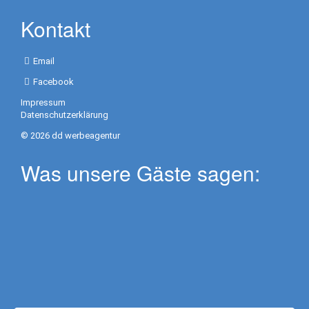
Kontakt
Dykning
Dykker
Email
center
Facebook
Dykker
Impressum
Steder
Datenschutzerklärung
© 2026 dd werbeagentur
Kubu
Was unsere Gäste sagen:
Tulamben
2
Tank
Dives
Dykker
kurser
UV